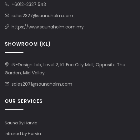
+6012-2327 543
sales2327@saunaholm.com
https://www.saunaholm.com.my
SHOWROOM (KL)
iN-Design Lab, Level 2, KL Eco City Mall, Opposite The
Garden, Mid Valley
sales2071@saunaholm.com
OUR SERVICES
Sauna By Harvia
Infrared by Harvia