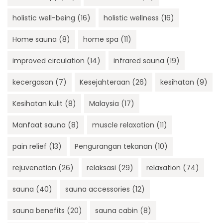
holistic well-being
(16)
holistic wellness
(16)
Home sauna
(8)
home spa
(11)
improved circulation
(14)
infrared sauna
(19)
kecergasan
(7)
Kesejahteraan
(26)
kesihatan
(9)
Kesihatan kulit
(8)
Malaysia
(17)
Manfaat sauna
(8)
muscle relaxation
(11)
pain relief
(13)
Pengurangan tekanan
(10)
rejuvenation
(26)
relaksasi
(29)
relaxation
(74)
sauna
(40)
sauna accessories
(12)
sauna benefits
(20)
sauna cabin
(8)