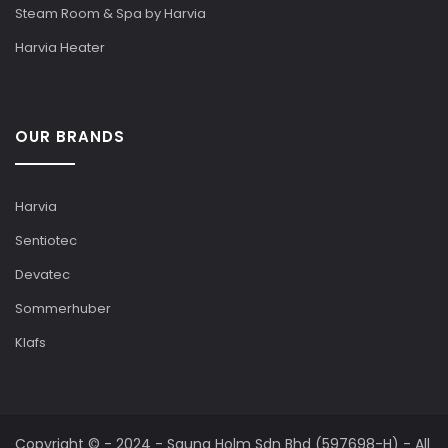
Steam Room & Spa by Harvia
Harvia Heater
OUR BRANDS
Harvia
Sentiotec
Devatec
Sommerhuber
Klafs
Copyright © - 2024 - Sauna Holm Sdn Bhd (597698-H) - All