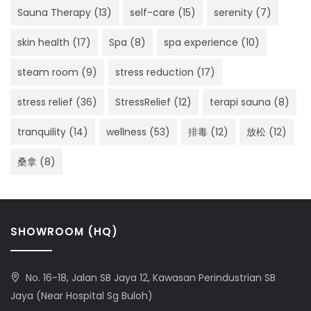
Sauna Therapy
(13)
self-care
(15)
serenity
(7)
skin health
(17)
Spa
(8)
spa experience
(10)
steam room
(9)
stress reduction
(17)
stress relief
(36)
StressRelief
(12)
terapi sauna
(8)
tranquility
(14)
wellness
(53)
排毒
(12)
放松
(12)
桑拿
(8)
SHOWROOM (HQ)
No. 16-18, Jalan SB Jaya 12, Kawasan Perindustrian SB
Jaya (Near Hospital Sg Buloh)