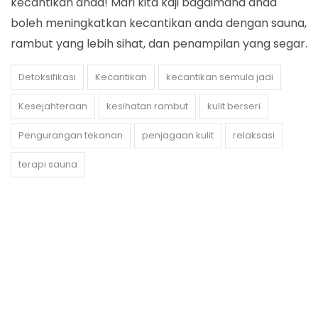
kecantikan anda! Mari kita kaji bagaimana anda
boleh meningkatkan kecantikan anda dengan sauna,
rambut yang lebih sihat, dan penampilan yang segar.
Detoksifikasi
Kecantikan
kecantikan semula jadi
Kesejahteraan
kesihatan rambut
kulit berseri
Pengurangan tekanan
penjagaan kulit
relaksasi
terapi sauna