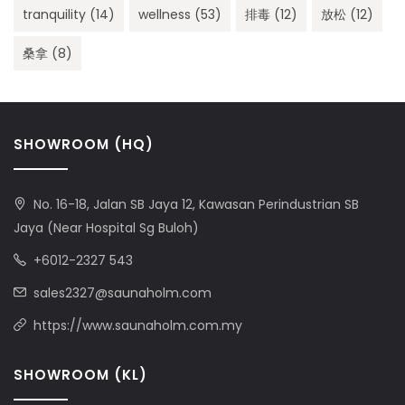
tranquility
(14)
wellness
(53)
排毒
(12)
放松
(12)
桑拿
(8)
SHOWROOM (HQ)
No. 16-18, Jalan SB Jaya 12, Kawasan Perindustrian SB
Jaya (Near Hospital Sg Buloh)
+6012-2327 543
sales2327@saunaholm.com
https://www.saunaholm.com.my
SHOWROOM (KL)