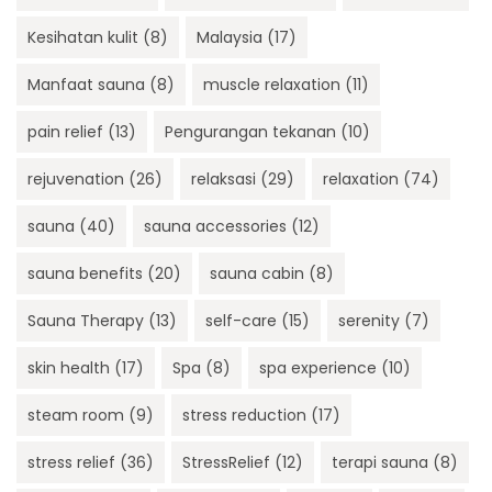
Kesihatan kulit
(8)
Malaysia
(17)
Manfaat sauna
(8)
muscle relaxation
(11)
pain relief
(13)
Pengurangan tekanan
(10)
rejuvenation
(26)
relaksasi
(29)
relaxation
(74)
sauna
(40)
sauna accessories
(12)
sauna benefits
(20)
sauna cabin
(8)
Sauna Therapy
(13)
self-care
(15)
serenity
(7)
skin health
(17)
Spa
(8)
spa experience
(10)
steam room
(9)
stress reduction
(17)
stress relief
(36)
StressRelief
(12)
terapi sauna
(8)