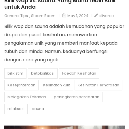
Bilik Wap vs. Sauna: Yang Mana Lebih Baik
untuk Anda
General Tips
,
Steam Room
|
May 1, 2024
|
sliveroix
Bilik wap dan sauna adalah kemudahan yang popular
di spa dan pusat kesihatan, menawarkan
pengalaman unik yang memberi manfaat kepada
tubuh dan minda. Namun, keduanya berfungsi
dengan cara yang agak
bilik stim
Detoksifikasi
Faedah Kesihatan
Kesejahteraan
Kesihatan kulit
Kesihatan Pernafasan
Melegakan Tekanan
peningkatan peredaran
relaksasi
sauna