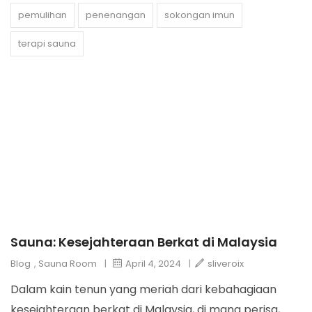
pemulihan
penenangan
sokongan imun
terapi sauna
Sauna: Kesejahteraan Berkat di Malaysia
Blog
,
Sauna Room
|
April 4, 2024
|
sliveroix
Dalam kain tenun yang meriah dari kebahagiaan
kesejahteraan berkat di Malaysia, di mana perisa,