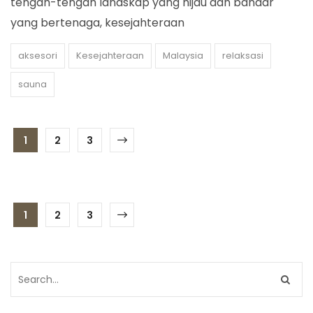
tengah-tengah landskap yang hijau dan bandar
yang bertenaga, kesejahteraan
aksesori
Kesejahteraan
Malaysia
relaksasi
sauna
1
2
3
1
2
3