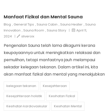
Manfaat Fizikal dan Mental Sauna
Blog
,
General Tips
,
Sauna Cabin
,
Sauna Heater
,
Sauna
Innovation
,
Sauna Room
,
Sauna Story
|
April 11,
2024
|
sliveroix
Pengenalan Sauna telah lama dikagumi kerana
keupayaannya untuk meningkatkan relaksasi dan
pemulihan, tetapi manfaatnya jauh melampaui
sekadar kelegaan tekanan. Dalam artikel ini, kita
akan manfaat fizikal dan mental yang menakjubkan
kelegaan tekanan
Kesejahteraan
Kesejahteraan holistik
Kesihatan Fizikal
Kesihatan kardiovaskular
Kesihatan Mental