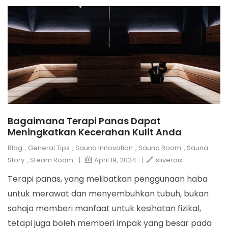
Bagaimana Terapi Panas Dapat
Meningkatkan Kecerahan Kulit Anda
Blog
,
General Tips
,
Sauna Innovation
,
Sauna Room
,
Sauna
Story
,
Steam Room
|
April 19, 2024
|
sliveroix
Terapi panas, yang melibatkan penggunaan haba
untuk merawat dan menyembuhkan tubuh, bukan
sahaja memberi manfaat untuk kesihatan fizikal,
tetapi juga boleh memberi impak yang besar pada