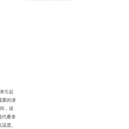
年来引起
减重的潜
空间，设
现代桑拿
气温度。