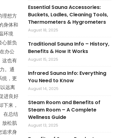
Essential Sauna Accessories:
Buckets, Ladles, Cleaning Tools,
的理想方
Thermometers & Hygrometers
的身体和
August 18, 2025
温环境
轻心脏负
Traditional Sauna Info – History,
Benefits & How It Works
坐在办公
August 15, 2025
。这也有
抗力。通
Infrared Sauna Info: Everything
系统，更
You Need to Know
可以远离
August 14, 2025
促进良好
Steam Room and Benefits of
却下来，
Steam Room – A Complete
 在总结
Wellness Guide
、放松肌
August 13, 2025
您追求身