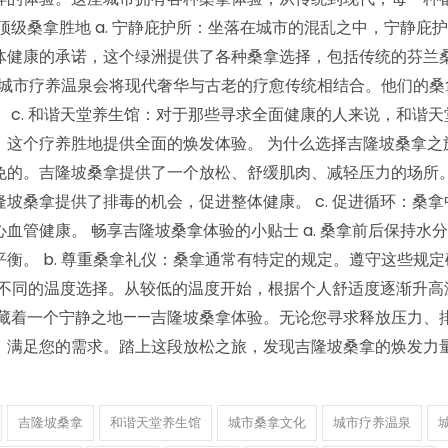
级桑拿胜地 a. 宁静庇护所：坐落在城市的混乱之中，宁静庇
体健康的承诺，这个绿洲提供了各种桑拿选择，包括传统的芬兰
心，城市疗养温泉会将现代奢华与古老的疗愈传统相结合。他们的桑
 c. 和谐天堂养生馆：对于那些寻求全面健康的人来说，和谐天
这个疗养胜地提供全面的焕发体验。 为什么选择吉隆坡桑拿之旅？
的。吉隆坡桑拿提供了一个放松、舒缓肌肉、减轻压力的场所。 b
坡桑拿提供了排毒的机会，促进整体健康。 c. 促进循环：桑拿
管健康。 畅享吉隆坡桑拿体验的小贴士 a. 桑拿前后保持水
衡。 b. 尊重桑拿礼仪：桑拿通常有特定的规定。遵守这些规定
提供不同的温度选择。从较低的温度开始，根据个人舒适度逐渐升高
隐藏着一个宁静之地——吉隆坡桑拿体验。无论您寻求释放压力、
，满足您的需求。踏上这段放松之旅，发现吉隆坡桑拿的焕发力
吉隆坡桑拿
和谐天堂养生馆
城市桑拿文化
城市疗养温泉