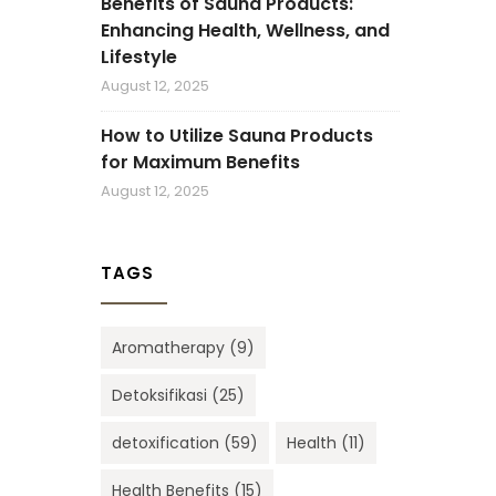
Benefits of Sauna Products:
Enhancing Health, Wellness, and
Lifestyle
August 12, 2025
How to Utilize Sauna Products
for Maximum Benefits
August 12, 2025
TAGS
Aromatherapy
(9)
Detoksifikasi
(25)
detoxification
(59)
Health
(11)
Health Benefits
(15)