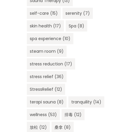
Sauna Therapy
(13)
self-care
(15)
serenity
(7)
skin health
(17)
Spa
(8)
spa experience
(10)
steam room
(9)
stress reduction
(17)
stress relief
(36)
StressRelief
(12)
terapi sauna
(8)
tranquility
(14)
wellness
(53)
排毒
(12)
放松
(12)
桑拿
(8)