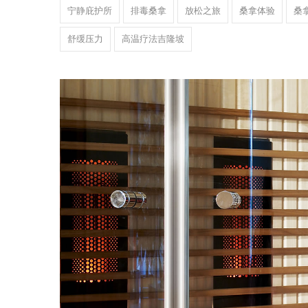
宁静庇护所
排毒桑拿
放松之旅
桑拿体验
桑
舒缓压力
高温疗法吉隆坡