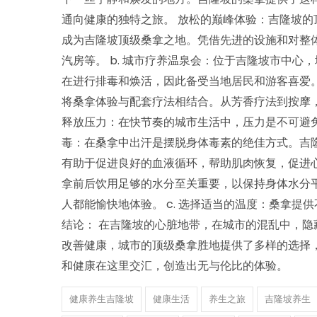
通向健康的独特之旅。 放松的巅峰体验：吉隆坡的顶
成为吉隆坡顶级桑拿之地。凭借先进的设施和对整
汽房等。 b. 城市疗养温泉会：位于吉隆坡市中
在进行排毒和焕活，因此备受当地居民和游客喜爱。
将桑拿体验与配套疗法相结合。从芳香疗法到按摩，
释放压力：在快节奏的城市生活中，压力是不可避免
毒：在桑拿中出汗是摆脱身体毒素的绝佳方式。吉隆
有助于促进良好的血液循环，帮助肌肉恢复，促进心血
拿前后饮用足够的水分至关重要，以保持身体水分平
人都能愉快地体验。 c. 选择适当的温度：桑拿
结论： 在吉隆坡的心脏地带，在城市的混乱中，
改善健康，城市的顶级桑拿胜地提供了多样的选择
和健康在这里交汇，创造出无与伦比的体验。
健康养生吉隆坡
健康生活
养生之旅
吉隆坡养生