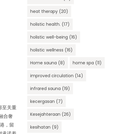
heat therapy
(20)
holistic health.
(17)
holistic well-being
(16)
holistic wellness
(16)
Home sauna
(8)
home spa
(11)
improved circulation
(14)
infrared sauna
(19)
kecergasan
(7)
得至关重
Kesejahteraan
(26)
融合奢
风港，留
kesihatan
(9)
都承诺着