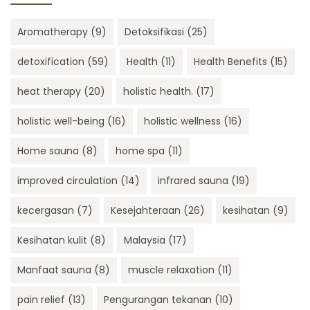
Aromatherapy
(9)
Detoksifikasi
(25)
detoxification
(59)
Health
(11)
Health Benefits
(15)
heat therapy
(20)
holistic health.
(17)
holistic well-being
(16)
holistic wellness
(16)
Home sauna
(8)
home spa
(11)
improved circulation
(14)
infrared sauna
(19)
kecergasan
(7)
Kesejahteraan
(26)
kesihatan
(9)
Kesihatan kulit
(8)
Malaysia
(17)
Manfaat sauna
(8)
muscle relaxation
(11)
pain relief
(13)
Pengurangan tekanan
(10)