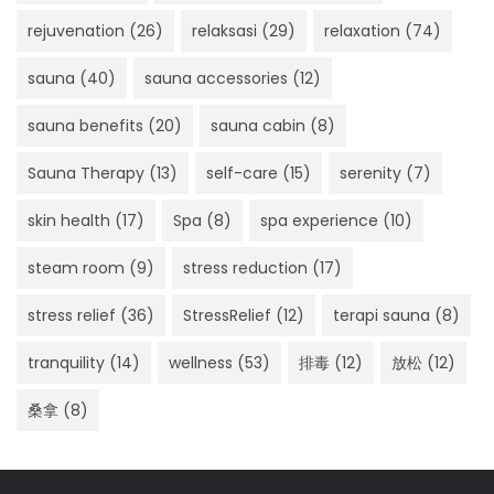
rejuvenation
(26)
relaksasi
(29)
relaxation
(74)
sauna
(40)
sauna accessories
(12)
sauna benefits
(20)
sauna cabin
(8)
Sauna Therapy
(13)
self-care
(15)
serenity
(7)
skin health
(17)
Spa
(8)
spa experience
(10)
steam room
(9)
stress reduction
(17)
stress relief
(36)
StressRelief
(12)
terapi sauna
(8)
tranquility
(14)
wellness
(53)
排毒
(12)
放松
(12)
桑拿
(8)