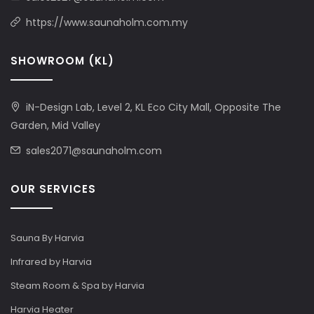
https://www.saunaholm.com.my
SHOWROOM (KL)
iN-Design Lab, Level 2, KL Eco City Mall, Opposite The
Garden, Mid Valley
sales2071@saunaholm.com
OUR SERVICES
Sauna By Harvia
Infrared by Harvia
Steam Room & Spa by Harvia
Harvia Heater