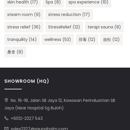
skin health
(17)
Spa
(8)
spa experience
(10)
steam room
(9)
stress reduction
(17)
stress relief
(36)
StressRelief
(12)
terapi sauna
(8)
tranquility
(14)
wellness
(53)
排毒
(12)
放松
(12)
桑拿
(8)
SHOWROOM (HQ)
No. 16-18, Jalan SB Jaya 12, Kawasan Perindustrian SB
Jaya (Near Hospital Sg Buloh)
+6012-2327 543
sales2327@saunaholm.com