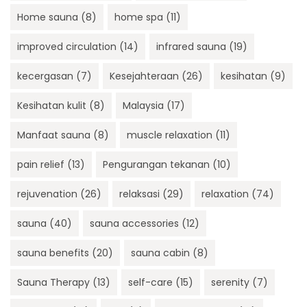
Home sauna
(8)
home spa
(11)
improved circulation
(14)
infrared sauna
(19)
kecergasan
(7)
Kesejahteraan
(26)
kesihatan
(9)
Kesihatan kulit
(8)
Malaysia
(17)
Manfaat sauna
(8)
muscle relaxation
(11)
pain relief
(13)
Pengurangan tekanan
(10)
rejuvenation
(26)
relaksasi
(29)
relaxation
(74)
sauna
(40)
sauna accessories
(12)
sauna benefits
(20)
sauna cabin
(8)
Sauna Therapy
(13)
self-care
(15)
serenity
(7)