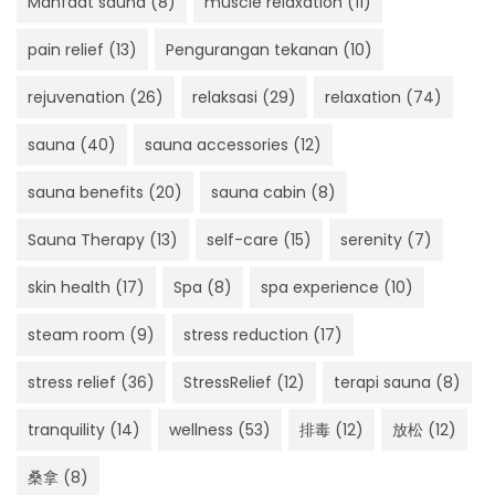
Manfaat sauna
(8)
muscle relaxation
(11)
pain relief
(13)
Pengurangan tekanan
(10)
rejuvenation
(26)
relaksasi
(29)
relaxation
(74)
sauna
(40)
sauna accessories
(12)
sauna benefits
(20)
sauna cabin
(8)
Sauna Therapy
(13)
self-care
(15)
serenity
(7)
skin health
(17)
Spa
(8)
spa experience
(10)
steam room
(9)
stress reduction
(17)
stress relief
(36)
StressRelief
(12)
terapi sauna
(8)
tranquility
(14)
wellness
(53)
排毒
(12)
放松
(12)
桑拿
(8)