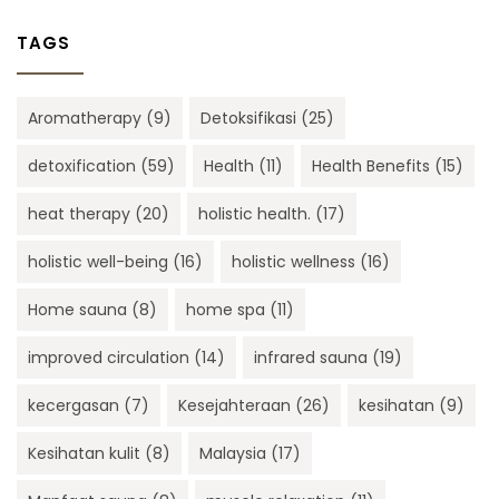
TAGS
Aromatherapy
(9)
Detoksifikasi
(25)
detoxification
(59)
Health
(11)
Health Benefits
(15)
heat therapy
(20)
holistic health.
(17)
holistic well-being
(16)
holistic wellness
(16)
Home sauna
(8)
home spa
(11)
improved circulation
(14)
infrared sauna
(19)
kecergasan
(7)
Kesejahteraan
(26)
kesihatan
(9)
Kesihatan kulit
(8)
Malaysia
(17)