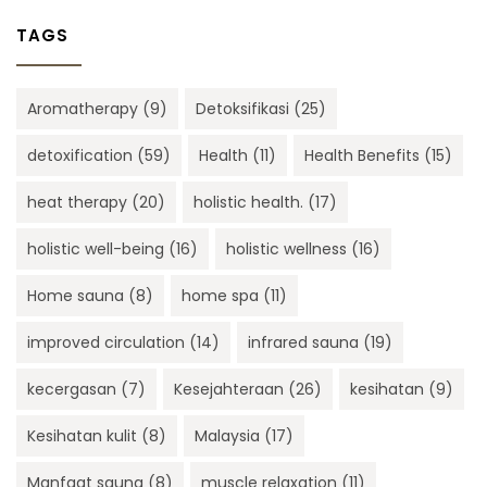
TAGS
Aromatherapy
(9)
Detoksifikasi
(25)
detoxification
(59)
Health
(11)
Health Benefits
(15)
heat therapy
(20)
holistic health.
(17)
holistic well-being
(16)
holistic wellness
(16)
Home sauna
(8)
home spa
(11)
improved circulation
(14)
infrared sauna
(19)
kecergasan
(7)
Kesejahteraan
(26)
kesihatan
(9)
Kesihatan kulit
(8)
Malaysia
(17)
Manfaat sauna
(8)
muscle relaxation
(11)