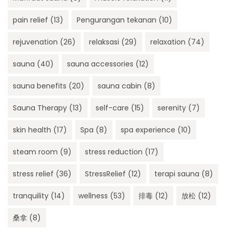
pain relief
(13)
Pengurangan tekanan
(10)
rejuvenation
(26)
relaksasi
(29)
relaxation
(74)
sauna
(40)
sauna accessories
(12)
sauna benefits
(20)
sauna cabin
(8)
Sauna Therapy
(13)
self-care
(15)
serenity
(7)
skin health
(17)
Spa
(8)
spa experience
(10)
steam room
(9)
stress reduction
(17)
stress relief
(36)
StressRelief
(12)
terapi sauna
(8)
tranquility
(14)
wellness
(53)
排毒
(12)
放松
(12)
桑拿
(8)