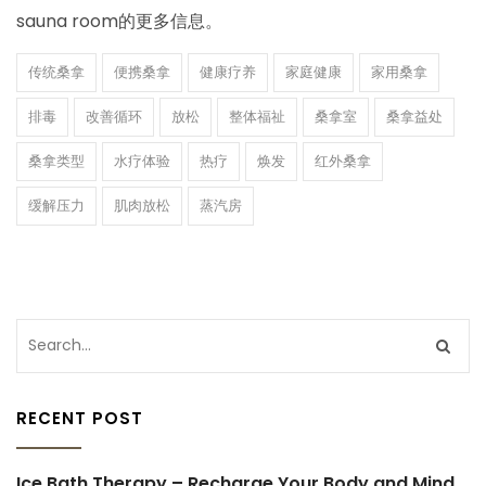
sauna room的更多信息。
传统桑拿
便携桑拿
健康疗养
家庭健康
家用桑拿
排毒
改善循环
放松
整体福祉
桑拿室
桑拿益处
桑拿类型
水疗体验
热疗
焕发
红外桑拿
缓解压力
肌肉放松
蒸汽房
RECENT POST
Ice Bath Therapy – Recharge Your Body and Mind