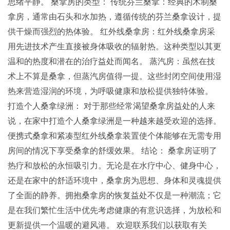
思绪平静。 桑拿房的类型： 传统芬兰桑拿：经典的木制桑
拿房，通常由石头和水加热，遵循传统的芬兰桑拿设计，提
供干燥而强烈的热体验。 红外线桑拿房：红外线桑拿房采
用先进技术产生直接被身体吸收的辐射热。这种类型以其更
温和的热度和潜在的治疗益处而闻名。 蒸汽房：虽然在技
术上不算是桑拿，但蒸汽房值得一提。这些封闭空间使用湿
热来营造湿润的环境，为呼吸健康和放松提供独特体验。
打造个人桑拿绿洲： 对于那些经常渴望桑拿房益处的人来
说，在家中打造个人桑拿绿洲是一种越来越受欢迎的选择。
便携式桑拿和紧凑型红外线桑拿装置使个体能够在无需专用
房间的情况下享受桑拿的舒缓效果。 结论： 桑拿房证明了
热疗和放松的永恒吸引力。无论是在水疗中心、健身中心，
还是在家中的舒适环境中，桑拿房为思想、身体和灵魂提供
了全面的静养。拥抱桑拿房的恢复益处不仅是一种潮流；它
是在我们繁忙生活中优先考虑健康的有意识选择，为放松和
更新提供一个温暖的避风港。 欢迎联系我们以获取有关