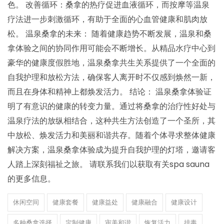
色。 改善循环：桑拿的热疗促进血液循环，而按摩等温泉
疗法进一步刺激循环，有助于全面的心血管健康和肌肉放
松。 温泉桑拿的未来： 随着健康趋势不断发展，温泉和桑
拿体验之间的协同作用可能会不断增长。从精品水疗中心到
豪华的健康度假胜地，温泉桑拿共生关系提供了一个全面的
自我护理和放松方法，确保客人离开时不仅感到焕然一新，
而且在身体和精神上都焕发活力。 结论： 温泉桑拿体验证
明了有意识的健康的转变力量。通过将桑拿的治疗性好处与
温泉疗法的放纵相结合，这种共生方法创造了一个圣所，其
中放松、焕发活力和美丽和谐共存。随着个体寻求整体健康
解决方案，温泉桑拿体验成为提升自我护理的灯塔，邀请客
人踏上深刻福祉之旅。 请联系我们以获取有关spa sauna
的更多信息。
休闲空间
健康套餐
健康益处
健康融合
健康设计
多种桑拿选择
定制健康
审美和谐
恢复活力
排毒