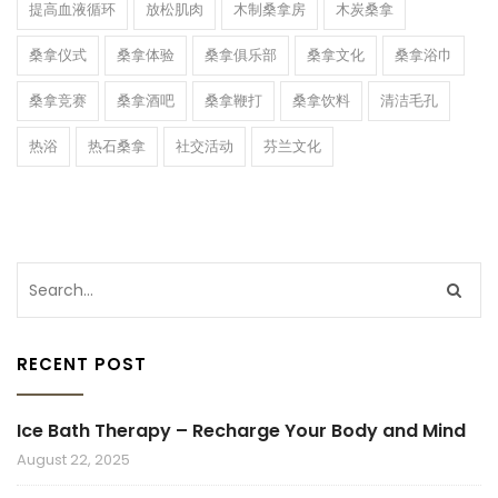
提高血液循环
放松肌肉
木制桑拿房
木炭桑拿
桑拿仪式
桑拿体验
桑拿俱乐部
桑拿文化
桑拿浴巾
桑拿竞赛
桑拿酒吧
桑拿鞭打
桑拿饮料
清洁毛孔
热浴
热石桑拿
社交活动
芬兰文化
RECENT POST
Ice Bath Therapy – Recharge Your Body and Mind
August 22, 2025