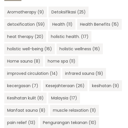
Aromatherapy
(9)
Detoksifikasi
(25)
detoxification
(59)
Health
(11)
Health Benefits
(15)
heat therapy
(20)
holistic health.
(17)
holistic well-being
(16)
holistic wellness
(16)
Home sauna
(8)
home spa
(11)
improved circulation
(14)
infrared sauna
(19)
kecergasan
(7)
Kesejahteraan
(26)
kesihatan
(9)
Kesihatan kulit
(8)
Malaysia
(17)
Manfaat sauna
(8)
muscle relaxation
(11)
pain relief
(13)
Pengurangan tekanan
(10)