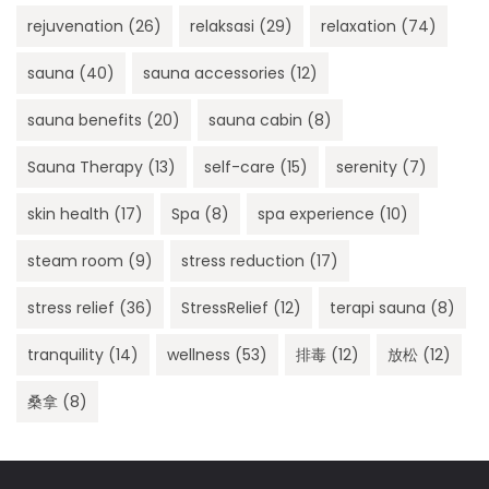
rejuvenation
(26)
relaksasi
(29)
relaxation
(74)
sauna
(40)
sauna accessories
(12)
sauna benefits
(20)
sauna cabin
(8)
Sauna Therapy
(13)
self-care
(15)
serenity
(7)
skin health
(17)
Spa
(8)
spa experience
(10)
steam room
(9)
stress reduction
(17)
stress relief
(36)
StressRelief
(12)
terapi sauna
(8)
tranquility
(14)
wellness
(53)
排毒
(12)
放松
(12)
桑拿
(8)