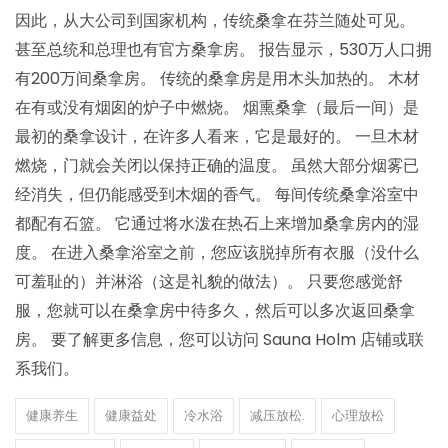
因此，从大公司到国家机构，传统桑拿在芬兰随处可见。
甚至总统和总理也有官方桑拿房。 报告显示，530万人口拥
有200万间桑拿房。 传统的桑拿房是用木头加热的。 木材
在有或没有烟囱的炉子中燃烧。 烟熏桑拿（最后一间）是
最初的桑拿设计，在许多人看来，它是最好的。 一旦木材
燃烧，门就会关闭以保持正确的温度。 虽然大部分烟雾已
经消失，但仍能感受到木烟的香气。 每间传统桑拿浴室中
都配有石篮。 它通过将水泼在热石上来增加桑拿房内的湿
度。 在进入桑拿浴室之前，您应该脱掉所有衣服（没什么
可羞耻的）并淋浴（这是礼貌的做法）。 只要您感觉舒
服，您就可以在桑拿房中待多久，然后可以多次返回桑拿
房。 要了解更多信息，您可以访问 Sauna Holm 店铺或联
系我们。
健康养生
健康益处
冷水浴
减压放松.
心理放松