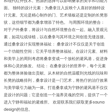
和现代红外技术。热源的选择可以影响桑拿的美学和功能方
面。 独特的设计元素：为桑拿注入反映个人喜好的独特设
计元素。无论是精心制作的门、艺术墙板还是定制的长凳形
状，这些细节都为桑拿增添了特色。 与周围环境的整合：
对于户外桑拿，将设计与自然环境整合在一起。融入景观元
素，如花坛或绿植，以在桑拿与其环境之间创造无缝连接。
通过桑拿设计实现整体福祉： 桑拿设计不仅仅是关于创造
一个功能性空间；它关乎培养整体福祉。在设计元素、材料
和美学上的周到考虑将桑拿变成一个放松的避风港，促进身
体和心灵的焕发。 结论： 在桑拿设计的世界中，每个元素
都为整体体验做出贡献。从木材的自然温暖到光线的玩味和
长凳的战略排列，桑拿设计是一门艺术，将热疗的治疗效果
与美学吸引力融为一体。打造桑拿成为宁静的避风港不仅仅
是设计的问题；它是创造一个滋养灵魂的空间，提供了一个
进入宁静和福祉的避难所。 欢迎联系我们获取更多sauna
design的信息。