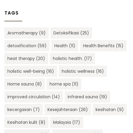
TAGS
Aromatherapy
(9)
Detoksifikasi
(25)
detoxification
(59)
Health
(11)
Health Benefits
(15)
heat therapy
(20)
holistic health.
(17)
holistic well-being
(16)
holistic wellness
(16)
Home sauna
(8)
home spa
(11)
improved circulation
(14)
infrared sauna
(19)
kecergasan
(7)
Kesejahteraan
(26)
kesihatan
(9)
Kesihatan kulit
(8)
Malaysia
(17)