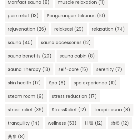
Manfaat sauna
(8)
muscle relaxation
(11)
pain relief
(13)
Pengurangan tekanan
(10)
rejuvenation
(26)
relaksasi
(29)
relaxation
(74)
sauna
(40)
sauna accessories
(12)
sauna benefits
(20)
sauna cabin
(8)
Sauna Therapy
(13)
self-care
(15)
serenity
(7)
skin health
(17)
Spa
(8)
spa experience
(10)
steam room
(9)
stress reduction
(17)
stress relief
(36)
StressRelief
(12)
terapi sauna
(8)
tranquility
(14)
wellness
(53)
排毒
(12)
放松
(12)
桑拿
(8)