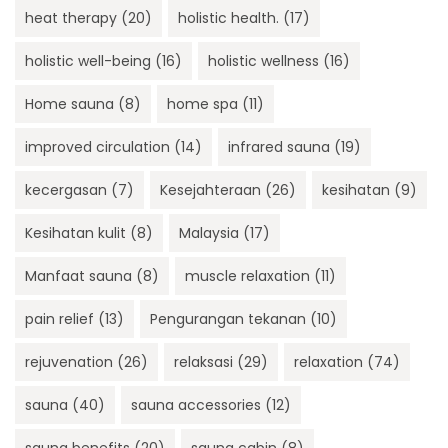
heat therapy
(20)
holistic health.
(17)
holistic well-being
(16)
holistic wellness
(16)
Home sauna
(8)
home spa
(11)
improved circulation
(14)
infrared sauna
(19)
kecergasan
(7)
Kesejahteraan
(26)
kesihatan
(9)
Kesihatan kulit
(8)
Malaysia
(17)
Manfaat sauna
(8)
muscle relaxation
(11)
pain relief
(13)
Pengurangan tekanan
(10)
rejuvenation
(26)
relaksasi
(29)
relaxation
(74)
sauna
(40)
sauna accessories
(12)