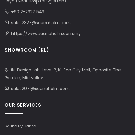
Jaya (Near Hospital Sg Buloh)
+6012-2327 543
sales2327@saunaholm.com
https://www.saunaholm.com.my
SHOWROOM (KL)
iN-Design Lab, Level 2, KL Eco City Mall, Opposite The
Garden, Mid Valley
sales2071@saunaholm.com
OUR SERVICES
Sauna By Harvia