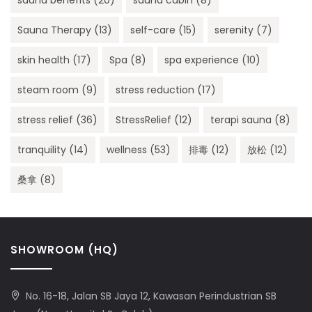
sauna benefits
(20)
sauna cabin
(8)
Sauna Therapy
(13)
self-care
(15)
serenity
(7)
skin health
(17)
Spa
(8)
spa experience
(10)
steam room
(9)
stress reduction
(17)
stress relief
(36)
StressRelief
(12)
terapi sauna
(8)
tranquility
(14)
wellness
(53)
排毒
(12)
放松
(12)
桑拿
(8)
SHOWROOM (HQ)
No. 16-18, Jalan SB Jaya 12, Kawasan Perindustrian SB