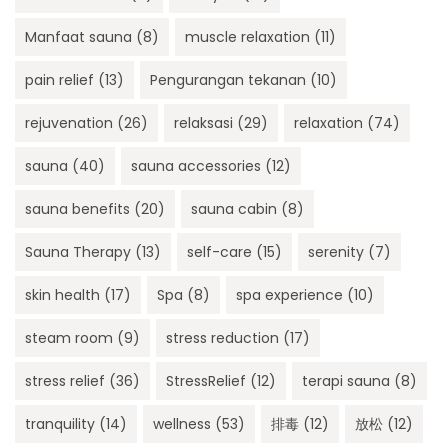
Manfaat sauna
(8)
muscle relaxation
(11)
pain relief
(13)
Pengurangan tekanan
(10)
rejuvenation
(26)
relaksasi
(29)
relaxation
(74)
sauna
(40)
sauna accessories
(12)
sauna benefits
(20)
sauna cabin
(8)
Sauna Therapy
(13)
self-care
(15)
serenity
(7)
skin health
(17)
Spa
(8)
spa experience
(10)
steam room
(9)
stress reduction
(17)
stress relief
(36)
StressRelief
(12)
terapi sauna
(8)
tranquility
(14)
wellness
(53)
排毒
(12)
放松
(12)