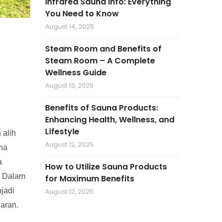
Infrared Sauna Info: Everything
You Need to Know
August 14, 2025
Steam Room and Benefits of
Steam Room – A Complete
Wellness Guide
August 13, 2025
Benefits of Sauna Products:
Enhancing Health, Wellness, and
Lifestyle
 alih
August 12, 2025
una
a
How to Utilize Sauna Products
. Dalam
for Maximum Benefits
jadi
August 12, 2025
garan.