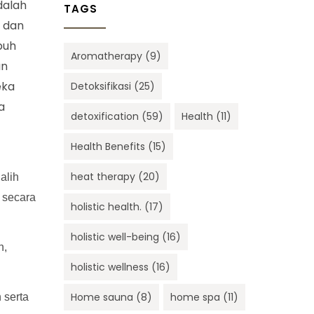
dalah
TAGS
a dan
buh
Aromatherapy
(9)
an
eka
Detoksifikasi
(25)
a
detoxification
(59)
Health
(11)
Health Benefits
(15)
heat therapy
(20)
alih
 secara
holistic health.
(17)
holistic well-being
(16)
n,
holistic wellness
(16)
Home sauna
(8)
home spa
(11)
 serta