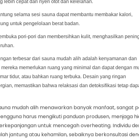
lebih cepat dari nyeri otot dan kelelahan.
antung selama sesi sauna dapat membantu membakar kalori,
ung untuk pengelolaan berat badan.
membuka pori-pori dan membersihkan kulit, menghasilkan penin
uruhan.
tungan terbesar dari sauna mudah alih adalah kenyamanan dan
al, mereka memerlukan ruang yang minimal dan dapat dengan 
amar tidur, atau bahkan ruang terbuka. Desain yang ringan
n, memastikan bahwa relaksasi dan detoksifikasi tetap dap
auna mudah alih menawarkan banyak manfaat, sangat p
ngguna harus mengikuti panduan produsen, menjaga hi
berkepanjangan untuk mencegah overheating. Individu d
alah jantung atau kehamilan, sebaiknya berkonsultasi de