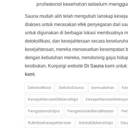
profesional kesehatan sebelum menggun
Sauna mudah alih telah mengubah lanskap keseja
diakses untuk merasakan efek penyegaran dari 
untuk digunakan di berbagai lokasi membuatnya men
detoksifikasi, dan kesejahteraan secara keseluruh
kesejahteraan, mereka menawarkan kesempatan ba
dengan kebutuhan mereka, mendorong gaya hidup 
kesibukan. Kunjungi website
Dr Sauna
kami untuk 
kami
.
Detoksifikasi
DetoksSauna
kemudahan
Ke
KesejahteraanDiManaSaja
KesejahteraanMalaysi
PengalamanSpa
PengelolaanBeratBadan
Pe
RutinitasKesejahteraan
SantaiDiManaSaja
Sau