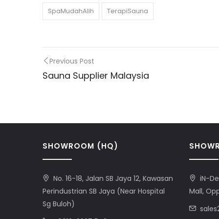
SpaMudahAlih
TerapiSauna
Previous Post
Sauna Supplier Malaysia
SHOWROOM (HQ)
SHOWR
No. 16-18, Jalan SB Jaya 12, Kawasan
iN-De
Perindustrian SB Jaya (Near Hospital
Mall, Op
Sg Buloh)
sale