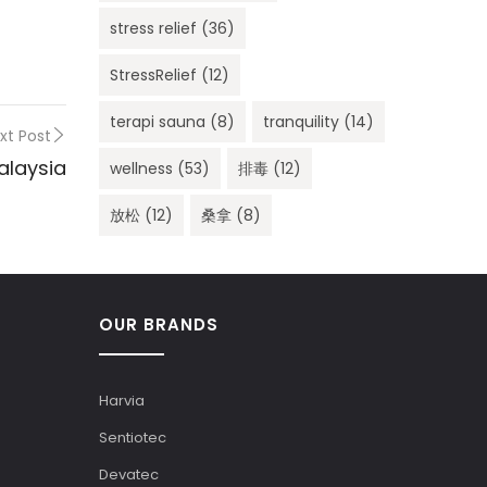
stress relief
(36)
StressRelief
(12)
terapi sauna
(8)
tranquility
(14)
xt Post
alaysia
wellness
(53)
排毒
(12)
放松
(12)
桑拿
(8)
OUR BRANDS
Harvia
Sentiotec
Devatec