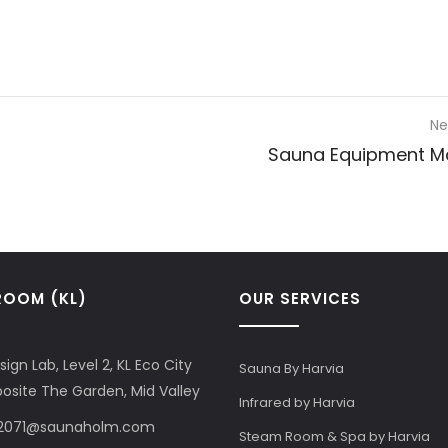
Ne
Sauna Equipment M
OOM (KL)
OUR SERVICES
sign Lab, Level 2, KL Eco City
Sauna By Harvia
posite The Garden, Mid Valley
Infrared by Harvia
s2071@saunaholm.com
Steam Room & Spa by Harvia