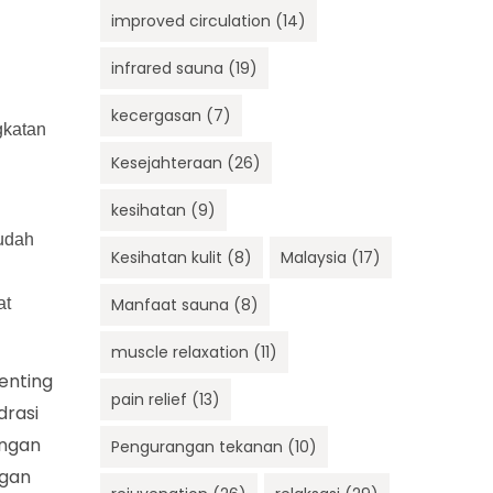
improved circulation
(14)
infrared sauna
(19)
kecergasan
(7)
gkatan
Kesejahteraan
(26)
kesihatan
(9)
mudah
Kesihatan kulit
(8)
Malaysia
(17)
at
Manfaat sauna
(8)
muscle relaxation
(11)
enting
pain relief
(13)
drasi
engan
Pengurangan tekanan
(10)
ngan