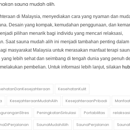
akan sauna mudah alih.
hteraan di Malaysia, menyediakan cara yang nyaman dan mud
sauna. Desain yang kompak, kemudahan penggunaan, dan kem
jadi pilihan menarik bagi individu yang mencari relaksasi,
an. Saat sauna mudah alih ini menjadi tambahan penting dalam r
gi masyarakat Malaysia untuk merasakan manfaat terapi saun
yang lebih sehat dan seimbang di tengah dunia yang penuh 
melakukan pembelian. Untuk informasi lebih lanjut, silakan
hub
sehatanDanKesejahteraan
KesehatanKulit
a
KesejahteraanMudahAlih
KesejahteraanPribadi
Manfaa
nguranganStres
PeningkatanSirkulasi
Portabilitas
relaksasi
naDiPerjalanan
SaunaMudahAlih
SaunaPerjalanan
SaunaP