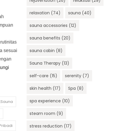
rejuvenation
(26)
relaksasi
(29)
relaxation
(74)
sauna
(40)
ah
ampuan
sauna accessories
(12)
sauna benefits
(20)
utinitas
sauna cabin
(8)
a sesuai
dengan
Sauna Therapy
(13)
ungi
self-care
(15)
serenity
(7)
skin health
(17)
Spa
(8)
spa experience
(10)
tSauna
steam room
(9)
ribadi
stress reduction
(17)