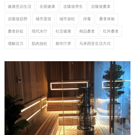
健康意识生活
全面健康
吉隆坡养生
吉隆坡桑拿
吉隆坡趋势
城市度假
城市放松
排毒
桑拿体验
桑拿好处
现代水疗
社交健康
精品桑拿
红外桑拿
缓解压力
肌肉放松
都市疗养
马来西亚生活方式