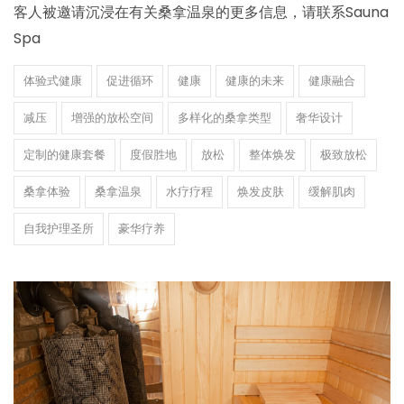
客人被邀请沉浸在有关桑拿温泉的更多信息，请联系Sauna
Spa
体验式健康
促进循环
健康
健康的未来
健康融合
减压
增强的放松空间
多样化的桑拿类型
奢华设计
定制的健康套餐
度假胜地
放松
整体焕发
极致放松
桑拿体验
桑拿温泉
水疗疗程
焕发皮肤
缓解肌肉
自我护理圣所
豪华疗养