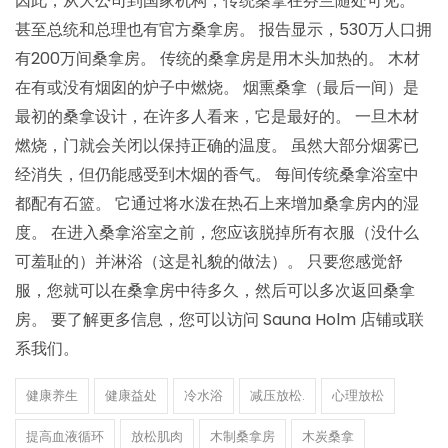
因此，从大公司到国家机构，传统桑拿在芬兰随处可见。
甚至总统和总理也有官方桑拿房。 报告显示，530万人口拥
有200万间桑拿房。 传统的桑拿房是用木头加热的。 木材
在有或没有烟囱的炉子中燃烧。 烟熏桑拿（最后一间）是
最初的桑拿设计，在许多人看来，它是最好的。 一旦木材
燃烧，门就会关闭以保持正确的温度。 虽然大部分烟雾已
经消失，但仍能感受到木烟的香气。 每间传统桑拿浴室中
都配有石篮。 它通过将水泼在热石上来增加桑拿房内的湿
度。 在进入桑拿浴室之前，您应该脱掉所有衣服（没什么
可羞耻的）并淋浴（这是礼貌的做法）。 只要您感觉舒
服，您就可以在桑拿房中待多久，然后可以多次返回桑拿
房。 要了解更多信息，您可以访问 Sauna Holm 店铺或联
系我们。
健康养生
健康益处
冷水浴
减压放松.
心理放松
提高血液循环
放松肌肉
木制桑拿房
木炭桑拿