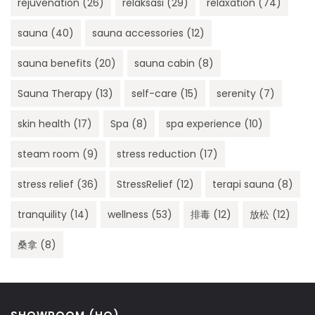
rejuvenation
(26)
relaksasi
(29)
relaxation
(74)
sauna
(40)
sauna accessories
(12)
sauna benefits
(20)
sauna cabin
(8)
Sauna Therapy
(13)
self-care
(15)
serenity
(7)
skin health
(17)
Spa
(8)
spa experience
(10)
steam room
(9)
stress reduction
(17)
stress relief
(36)
StressRelief
(12)
terapi sauna
(8)
tranquility
(14)
wellness
(53)
排毒
(12)
放松
(12)
桑拿
(8)