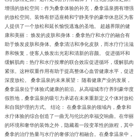
增强的放松空间：作为桑拿体验的补充，桑拿温泉拥有增强
的放松空间。装饰有舒适座椅和宁静美学的豪华休息区为客
人提供了一个放松和延长愉悦逃逸的圣地。 超越界限的健
康和美丽： 焕发的皮肤和身体：桑拿热疗和水疗的融合有
助于焕发皮肤和身体。桑拿清洁和净化皮肤，而水疗疗法滋
养和恢复，使客人焕发出光彩和清新的容颜。 促进循环和
缓解肌肉：热疗和水疗按摩的联合效应促进循环，缓解肌肉
紧张。这种双重作用有助于提高整体心血管健康水平，促进
深度放松。 桑拿温泉的未来展望： 随着健康产业的发展，
桑拿温泉位于体验式健康的前沿。从高端城市疗养到豪华度
假胜地，桑拿温泉的吸引力承诺在未来重新定义个体对放松
和自我护理的方式。 结论： 在桑拿温泉的领域内，桑拿和
水疗体验的综合创造了一曲无与伦比的幸福交响曲。在华丽
的环境和奢华的装饰之外，隐藏着一段变革性的旅程，其中
桑拿的治疗热量与水疗的奢侈治疗相融合。在桑拿温泉中，