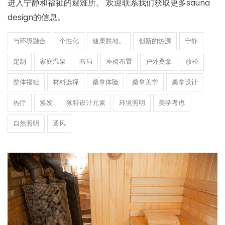
进入宁静和福祉的避难所。 欢迎联系我们获取更多sauna
design的信息。
与环境融合
个性化
健康胜地。
创新的热源
宁静
定制
家庭温泉
布局
座椅布置
户外桑拿
放松
整体福祉
材料选择
桑拿体验
桑拿美学
桑拿设计
热疗
焕发
独特设计元素
环境照明
美学考虑
自然照明
通风