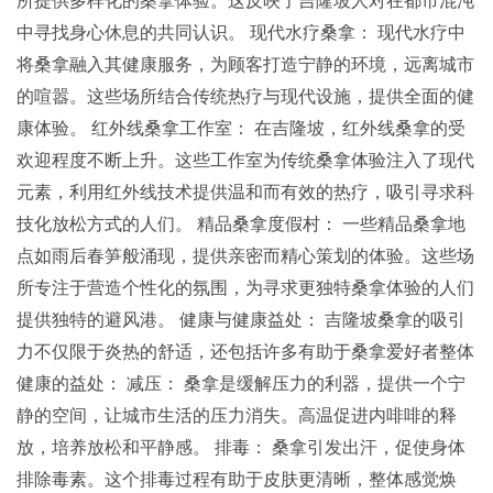
所提供多样化的桑拿体验。这反映了吉隆坡人对在都市混沌
中寻找身心休息的共同认识。 现代水疗桑拿： 现代水疗中
将桑拿融入其健康服务，为顾客打造宁静的环境，远离城市
的喧嚣。这些场所结合传统热疗与现代设施，提供全面的健
康体验。 红外线桑拿工作室： 在吉隆坡，红外线桑拿的受
欢迎程度不断上升。这些工作室为传统桑拿体验注入了现代
元素，利用红外线技术提供温和而有效的热疗，吸引寻求科
技化放松方式的人们。 精品桑拿度假村： 一些精品桑拿地
点如雨后春笋般涌现，提供亲密而精心策划的体验。这些场
所专注于营造个性化的氛围，为寻求更独特桑拿体验的人们
提供独特的避风港。 健康与健康益处： 吉隆坡桑拿的吸引
力不仅限于炎热的舒适，还包括许多有助于桑拿爱好者整体
健康的益处： 减压： 桑拿是缓解压力的利器，提供一个宁
静的空间，让城市生活的压力消失。高温促进内啡啡的释
放，培养放松和平静感。 排毒： 桑拿引发出汗，促使身体
排除毒素。这个排毒过程有助于皮肤更清晰，整体感觉焕