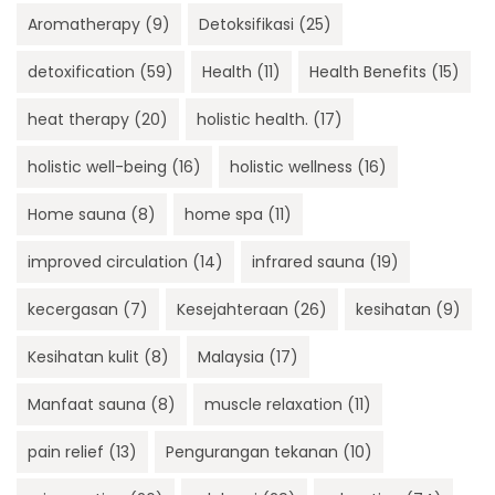
Aromatherapy
(9)
Detoksifikasi
(25)
detoxification
(59)
Health
(11)
Health Benefits
(15)
heat therapy
(20)
holistic health.
(17)
holistic well-being
(16)
holistic wellness
(16)
Home sauna
(8)
home spa
(11)
improved circulation
(14)
infrared sauna
(19)
kecergasan
(7)
Kesejahteraan
(26)
kesihatan
(9)
Kesihatan kulit
(8)
Malaysia
(17)
Manfaat sauna
(8)
muscle relaxation
(11)
pain relief
(13)
Pengurangan tekanan
(10)