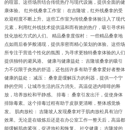
的喧嚣。这些场所结合传统热疗与现代设施，提供全面的健
康体验。 红外线桑拿工作室： 在吉隆坡，红外线桑拿的受
欢迎程度不断上升。这些工作室为传统桑拿体验注入了现代
元素，利用红外线技术提供温和而有效的热疗，吸引寻求科
技化放松方式的人们。 精品桑拿度假村： 一些精品桑拿地
点如雨后春笋般涌现，提供亲密而精心策划的体验。这些场
所专注于营造个性化的氛围，为寻求更独特桑拿体验的人们
提供独特的避风港。 健康与健康益处： 吉隆坡桑拿的吸引
力不仅限于炎热的舒适，还包括许多有助于桑拿爱好者整体
健康的益处： 减压： 桑拿是缓解压力的利器，提供一个宁
静的空间，让城市生活的压力消失。高温促进内啡啡的释
放，培养放松和平静感。 排毒： 桑拿引发出汗，促使身体
排除毒素。这个排毒过程有助于皮肤更清晰，整体感觉焕
发。 肌肉放松： 吉隆坡人发现桑拿对于肌肉放松具有治疗
效果。无论是在锻炼后还是在办公室工作一整天后，高温都
能缓解肌肉紧张，促进放松和恢复。 社交健康： 吉隆坡的