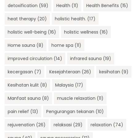
detoxification
(59)
Health
(11)
Health Benefits
(15)
heat therapy
(20)
holistic health.
(17)
holistic well-being
(16)
holistic wellness
(16)
Home sauna
(8)
home spa
(11)
improved circulation
(14)
infrared sauna
(19)
kecergasan
(7)
Kesejahteraan
(26)
kesihatan
(9)
Kesihatan kulit
(8)
Malaysia
(17)
Manfaat sauna
(8)
muscle relaxation
(11)
pain relief
(13)
Pengurangan tekanan
(10)
rejuvenation
(26)
relaksasi
(29)
relaxation
(74)
sauna
(40)
sauna accessories
(12)