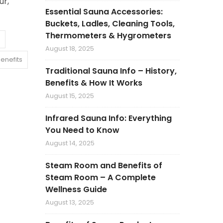
ur,
Essential Sauna Accessories:
Buckets, Ladles, Cleaning Tools,
Thermometers & Hygrometers
August 18, 2025
enefits
Traditional Sauna Info – History,
Benefits & How It Works
August 15, 2025
Infrared Sauna Info: Everything
You Need to Know
August 14, 2025
Steam Room and Benefits of
Steam Room – A Complete
Wellness Guide
August 13, 2025