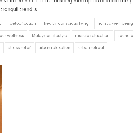
 KL In the heart of the bustling metropolis of Kuala Lump
tranquil trend is
a
detoxification
health-conscious living.
holistic well-being
pur wellness
Malaysian lifestyle
muscle relaxation
sauna b
s
stress relief
urban relaxation
urban retreat