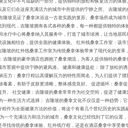
健康文化中不可或缺的一部分，提供独特的放松和恢复活力的体验
以及它们在这座充满活力的城市中所提供的宁静之所。 吉隆坡的
，吉隆坡见证了桑拿沐浴这一古老实践的复苏。桑拿场所成为城市
统到现代，吉隆坡拥有各式各样的桑拿，每一种都提供独特的体验
心和水疗中心将桑拿纳入其服务中，打造了城市绿洲，让当地居民
代设施相结合，提供全面的健康体验。 红外线桑拿工作室：该市
吉隆坡的红外线桑拿工作室为传统桑拿体验带来了现代化的变革
拿：吉隆坡的豪华酒店也拥抱了桑拿潮流，为客人提供独特的桑拿
市景观中提供宁静的避风港。 健康和健康益处： 除了放松的诱
缓解压力：桑拿疗程以其缓解压力的特性而闻名，为人们提供了摆
除毒素，有助于皮肤更清晰，整体感觉良好。 促进循环：桑拿
提升。 社交健康：吉隆坡的桑拿常常作为社交空间，促进了健康
为一种生活方式选择： 吉隆坡的桑拿文化不仅仅是一种趋势；
疗程作为全面健康方法的价值，将这个有着几个世纪历史的实践
成为一个充满活力和活力的城市，桑拿文化已经找到了它的位置
是寻找传统的桑拿体验、红外线疗程，还是在酒店桑拿中享受奢