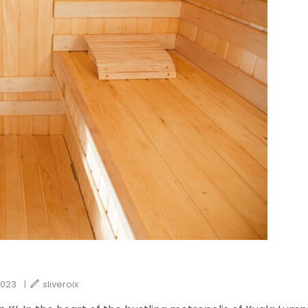
2023
|
sliveroix