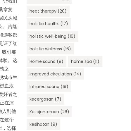
。让我们
桑拿复
heat therapy
(20)
居民从城
holistic health.
(17)
。 吉隆
和游客都
holistic well-being
(16)
见证了红
holistic wellness
(16)
，吸引那
体验。这
Home sauna
(8)
home spa
(11)
惑之
improved circulation
(14)
脱城市生
促进血液
infrared sauna
(19)
爱好者之
kecergasan
(7)
它正在演
融入到他
Kesejahteraan
(26)
，在这个
kesihatan
(9)
华，选择