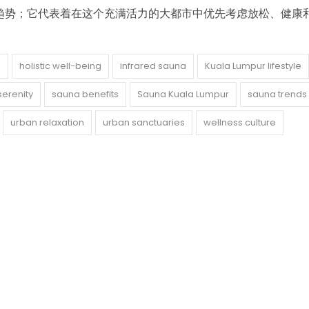
趋势；它代表着在这个充满活力的大都市中优先考虑放松、健康
s
holistic well-being
infrared sauna
Kuala Lumpur lifestyle
serenity
sauna benefits
Sauna Kuala Lumpur
sauna trends
urban relaxation
urban sanctuaries
wellness culture