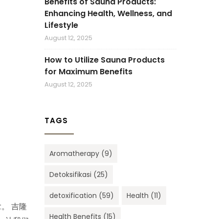
Benefits of Sauna Products:
Enhancing Health, Wellness, and
Lifestyle
August 12, 2025
How to Utilize Sauna Products
for Maximum Benefits
August 12, 2025
TAGS
Aromatherapy
(9)
Detoksifikasi
(25)
detoxification
(59)
Health
(11)
。 吉隆
Health Benefits
(15)