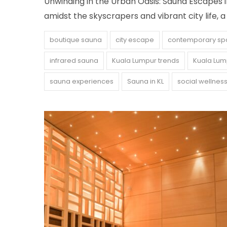
Unwinding in the Urban Oasis: Sauna Escapes in
amidst the skyscrapers and vibrant city life, a 
boutique sauna
city escape
contemporary sp
infrared sauna
Kuala Lumpur trends
Kuala Lum
sauna experiences
Sauna in KL
social wellnes