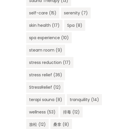
Sauna Therapy
(13)
self-care
(15)
serenity
(7)
skin health
(17)
Spa
(8)
spa experience
(10)
steam room
(9)
stress reduction
(17)
stress relief
(36)
StressRelief
(12)
terapi sauna
(8)
tranquility
(14)
wellness
(53)
排毒
(12)
放松
(12)
桑拿
(8)