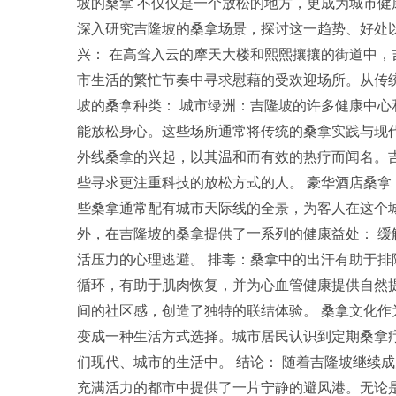
坡的桑拿 不仅仅是一个放松的地方，更成为城市
深入研究吉隆坡的桑拿场景，探讨这一趋势、好处
兴： 在高耸入云的摩天大楼和熙熙攘攘的街道中
市生活的繁忙节奏中寻求慰藉的受欢迎场所。从传
坡的桑拿种类： 城市绿洲：吉隆坡的许多健康中
能放松身心。这些场所通常将传统的桑拿实践与现
外线桑拿的兴起，以其温和而有效的热疗而闻名。
些寻求更注重科技的放松方式的人。 豪华酒店桑
些桑拿通常配有城市天际线的全景，为客人在这个城
外，在吉隆坡的桑拿提供了一系列的健康益处： 
活压力的心理逃避。 排毒：桑拿中的出汗有助于排
循环，有助于肌肉恢复，并为心血管健康提供自然
间的社区感，创造了独特的联结体验。 桑拿文化作
变成一种生活方式选择。城市居民认识到定期桑拿
们现代、城市的生活中。 结论： 随着吉隆坡继续
充满活力的都市中提供了一片宁静的避风港。无论