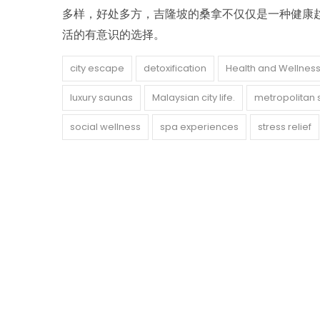
多样，好处多方，吉隆坡的桑拿不仅仅是一种健康
活的有意识的选择。
city escape
detoxification
Health and Wellnes
luxury saunas
Malaysian city life.
metropolitan 
social wellness
spa experiences
stress relief