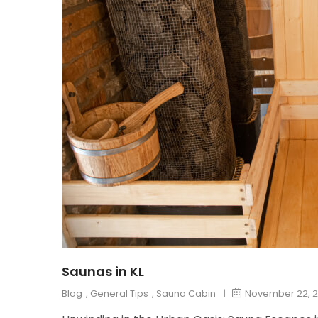
Saunas in KL
Blog
,
General Tips
,
Sauna Cabin
|
November 22, 